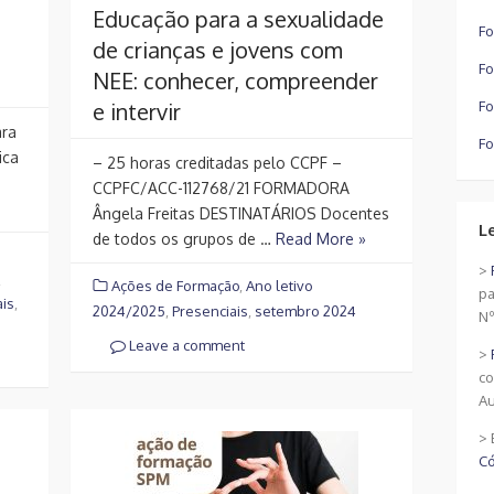
Educação para a sexualidade
Fo
de crianças e jovens com
Fo
NEE: conhecer, compreender
e intervir
Fo
ara
Fo
ica
– 25 horas creditadas pelo CCPF –
CCPFC/ACC-112768/21 FORMADORA
Ângela Freitas DESTINATÁRIOS Docentes
L
de todos os grupos de …
Read More »
>
,
Ações de Formação
,
Ano letivo
pa
ais
,
2024/2025
,
Presenciais
,
setembro 2024
Nº
Leave a comment
>
co
Au
> 
Có