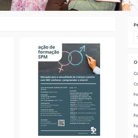
P
Se
for
O
Co
Co
Fo
Fo
Fo
Fo
Fo