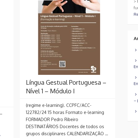
> 
fu
R
A
En
Língua Gestual Portuguesa –
En
Nível 1 – Módulo I
– 
(regime e-learning). CCPFC/ACC-
122782/24 15 horas Formato e-learning
 –
FORMADOR Pedro Ribeiro
DESTINATÁRIOS Docentes de todos os
grupos disciplinares CALENDARIZAÇÃO …
»