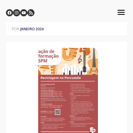
Skip
Centro de Formação CF-SPM
to
Sindicato dos Professores da Madeira
open
content
menu
POR
JANEIRO 2026