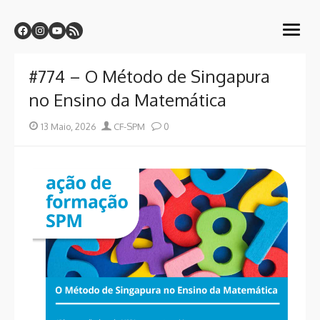
Skip
Centro de Formação CF-SPM
to
Sindicato dos Professores da Madeira
open
content
menu
#774 – O Método de Singapura
no Ensino da Matemática
Posted
Author
13 Maio, 2026
CF-SPM
0
on