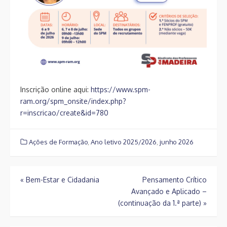
Inscrição online aqui:
https://www.spm-
ram.org/spm_onsite/index.php?
r=inscricao/create&id=780
Ações de Formação
,
Ano letivo 2025/2026
,
junho 2026
Navegação
«
Bem-Estar e Cidadania
Pensamento Crítico
Avançado e Aplicado –
de
(continuação da 1.ª parte)
»
artigos