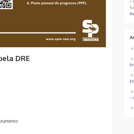
> 
fu
R
A
 pela DRE
En
En
– 
rutamento