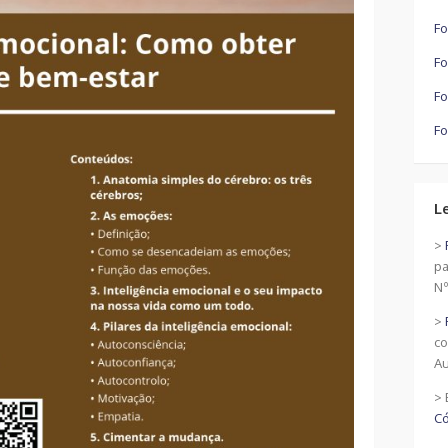
Fo
Fo
Fo
Fo
L
>
pa
Nº
>
co
Au
> 
Có