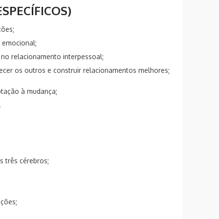
ESPECÍFICOS)
ões;
o emocional;
no relacionamento interpessoal;
hecer os outros e construir relacionamentos melhores;
ptação à mudança;
.
s três cérebros;
ções;