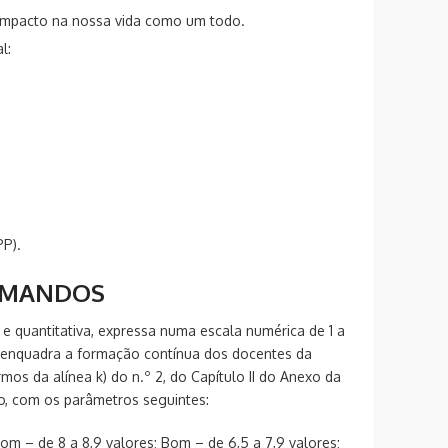
 impacto na nossa vida como um todo.
l:
PP).
RMANDOS
va e quantitativa, expressa numa escala numérica de 1 a
ue enquadra a formação contínua dos docentes da
os da alínea k) do n.º 2, do Capítulo II do Anexo da
iro, com os parâmetros seguintes:
Bom – de 8 a 8,9 valores; Bom – de 6,5 a 7,9 valores;