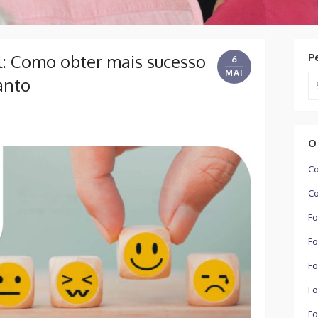
l: Como obter mais sucesso
P
6
MAI
Se
anto
for
O
Co
Co
Fo
Fo
Fo
Fo
Fo