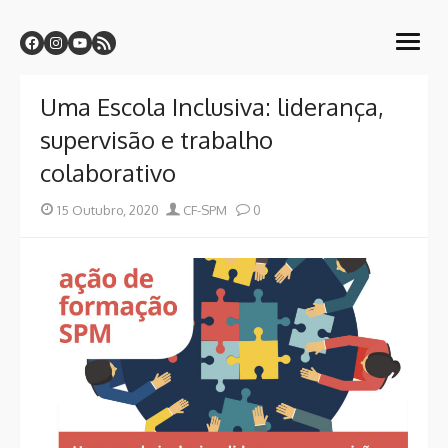
Skip
Centro de Formação CF-SPM
to
Sindicato dos Professores da Madeira
open
content
menu
Uma Escola Inclusiva: liderança,
supervisão e trabalho
colaborativo
Posted
Author
15 Outubro, 2020
CF-SPM
0
on