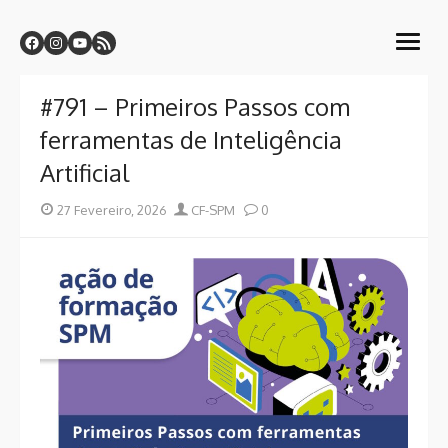
Skip
Centro de Formação CF-SPM
to
Sindicato dos Professores da Madeira
open
content
menu
#791 – Primeiros Passos com
ferramentas de Inteligência
Artificial
Posted
Author
27 Fevereiro, 2026
CF-SPM
0
on