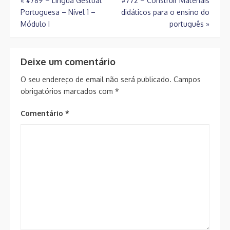
Navegação
«
#789 – Língua Gestual
#772 – Construir Materiais
Portuguesa – Nível 1 –
didáticos para o ensino do
de
Módulo I
português
»
artigos
Deixe um comentário
O seu endereço de email não será publicado.
Campos
obrigatórios marcados com
*
Comentário
*