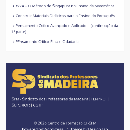
#774 – O Método de Singapura no Ensino da Matemática
Construir Materiais Didáticos para o Ensino do Português
Pensamento Crítico Avançado e Aplicado – (continuação da
1.ª parte)
PEnsamento Crítico, Ética e Cidadania
SPM - Sindicato dos Professores da Madeira
|
FENPROF
|
SUPERIOR
|
CGTP
© 2026 Centro de Formação CF-SPM
Powered by WordPress
/
Theme by Design Lab