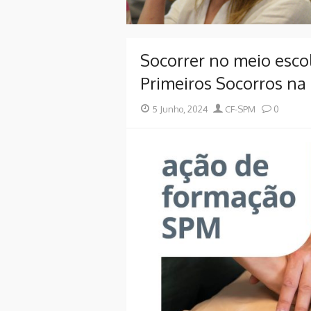
Socorrer no meio esco
Primeiros Socorros na
Posted
Author
5 Junho, 2024
CF-SPM
0
on