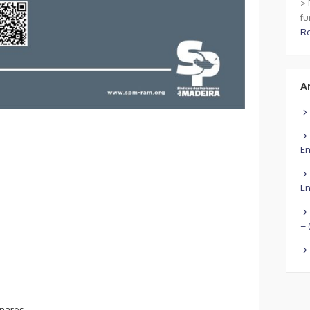
> 
fu
R
A
En
En
– 
inares