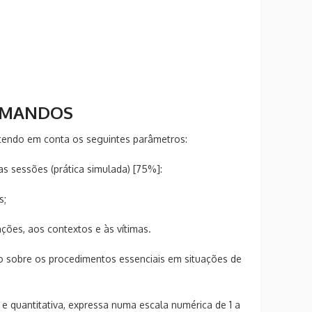
RMANDOS
tendo em conta os seguintes parâmetros:
as sessões (prática simulada) [75%]:
s;
ões, aos contextos e às vítimas.
rio sobre os procedimentos essenciais em situações de
va e quantitativa, expressa numa escala numérica de 1 a