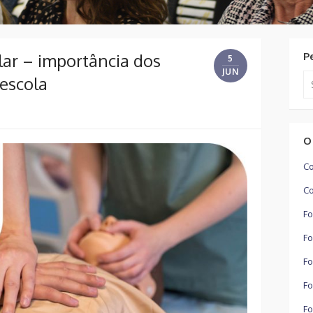
lar – importância dos
P
5
JUN
Se
 escola
for
O
Co
Co
Fo
Fo
Fo
Fo
Fo