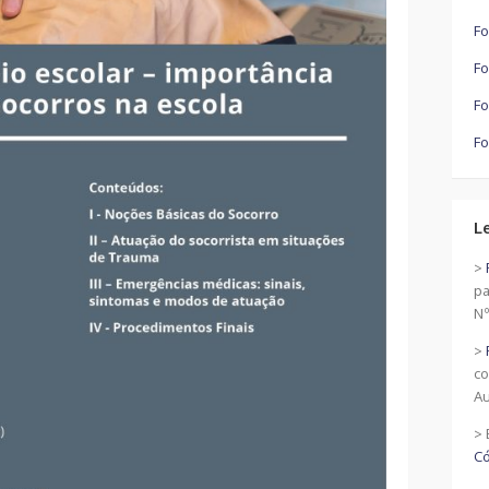
Fo
Fo
Fo
Fo
L
>
pa
Nº
>
co
Au
> 
Có