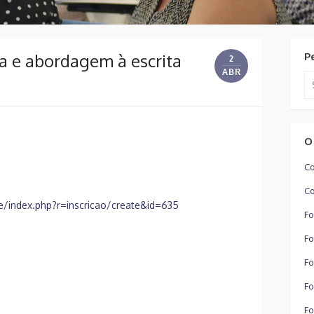
ra e abordagem à escrita
P
2
ABR
Se
for
O
Co
Co
/index.php?r=inscricao/create&id=635
Fo
Fo
Fo
Fo
Fo