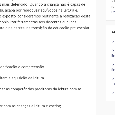
> 
z mais defendido. Quando a criança não é capaz de
fu
la, acaba por reproduzir equívocos na leitura e,
R
 exposto, consideramos pertinente a realização desta
ponibilizar ferramentas aos docentes que lhes
ra e na escrita, na transição da educação pré-escolar
A
En
codificação e compreensão.
En
tam a aquisição da leitura.
– 
har as competências preditoras da leitura com as
 com as crianças a leitura e escrita;