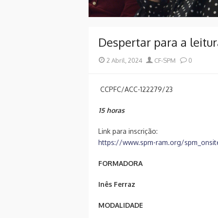
Despertar para a leitu
Posted
Author
2 Abril, 2024
CF-SPM
0
on
CCPFC/ACC-122279/23
15 horas
Link para inscrição:
https://www.spm-ram.org/spm_onsite
FORMADORA
Inês Ferraz
MODALIDADE