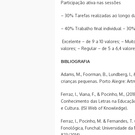
Participação ativa nas sessões
– 30% Tarefas realizadas ao longo d
– 40% Trabalho final individual – 30
Excelente – de 9 a 10 valores; – Muit
valores; – Regular – de 5 a 6,4 valores
BIBLIOGRAFIA
Adams, M., Foorman, B., Lundberg, I.,
crianças pequenas. Porto Alegre: Art
Ferraz, I., Viana, F., & Pocinho, M., (
Conhecimento das Letras na Educação
e Cultura. (ISI Web of Knowledge).
Ferraz, I., Pocinho, M. & Fernandes, 
Fonológica, Funchal: Universidade da
823/2014).