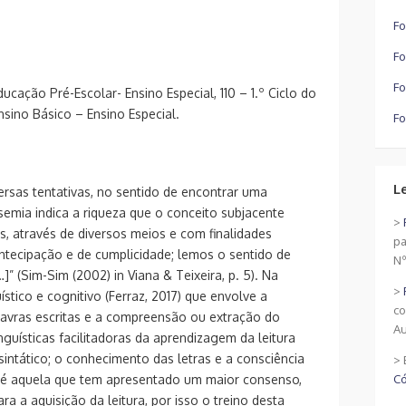
Fo
Fo
Fo
ucação Pré-Escolar- Ensino Especial, 110 – 1.º Ciclo do
Ensino Básico – Ensino Especial.
Fo
L
rsas tentativas, no sentido de encontrar uma
issemia indica a riqueza que o conceito subjacente
>
s, através de diversos meios e com finalidades
pa
 antecipação e de cumplicidade; lemos o sentido de
Nº
]” (Sim-Sim (2002) in Viana & Teixeira, p. 5). Na
>
ístico e cognitivo (Ferraz, 2017) que envolve a
co
alavras escritas e a compreensão ou extração do
Au
nguísticas facilitadoras da aprendizagem da leitura
intático; o conhecimento das letras e a consciência
> 
a é aquela que tem apresentado um maior consenso,
Có
ra a aquisição da leitura, por isso o treino desta