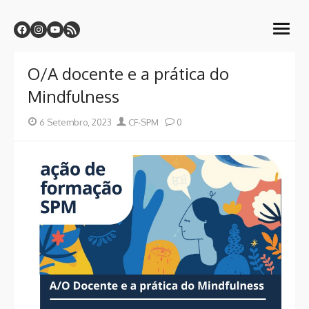
Skip
Centro de Formação CF-SPM
to
Sindicato dos Professores da Madeira
open
content
menu
O/A docente e a prática do
Mindfulness
Posted
Author
6 Setembro, 2023
CF-SPM
0
on