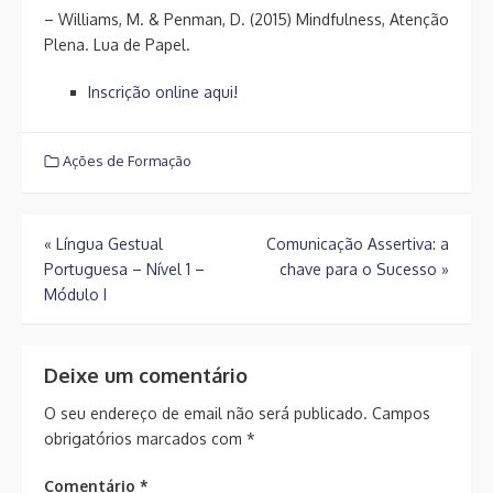
– Williams, M. & Penman, D. (2015) Mindfulness, Atenção
Plena. Lua de Papel.
Inscrição online aqui!
Ações de Formação
Navegação
«
Língua Gestual
Comunicação Assertiva: a
Portuguesa – Nível 1 –
chave para o Sucesso
»
de
Módulo I
artigos
Deixe um comentário
O seu endereço de email não será publicado.
Campos
obrigatórios marcados com
*
Comentário
*